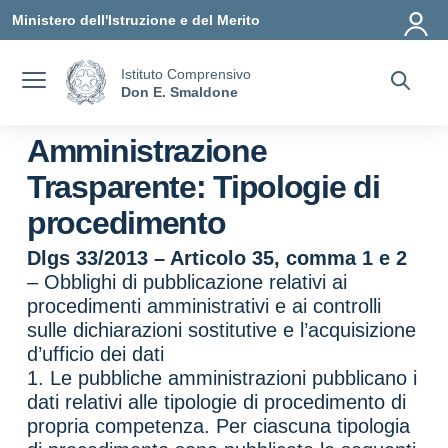
Vai ai contenuti
Vai al menu di navigazione
Vai al footer
Ministero dell'Istruzione e del Merito
Istituto Comprensivo
Don E. Smaldone
Amministrazione
Trasparente:
Tipologie di
procedimento
Dlgs 33/2013 – Articolo 35, comma 1 e 2
– Obblighi di pubblicazione relativi ai
procedimenti amministrativi e ai controlli
sulle dichiarazioni sostitutive e l’acquisizione
d’ufficio dei dati
1. Le pubbliche amministrazioni pubblicano i
dati relativi alle tipologie di procedimento di
propria competenza. Per ciascuna tipologia