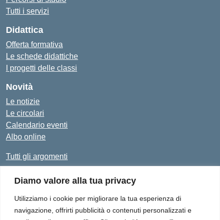
Tutti i servizi
Didattica
Offerta formativa
Le schede didattiche
I progetti delle classi
Novità
Le notizie
Le circolari
Calendario eventi
Albo online
Tutti gli argomenti
Diamo valore alla tua privacy
Amministrazione Trasparente
Albo Online
Privacy Policy
Dichiarazione di accessibilità
Utilizziamo i cookie per migliorare la tua esperienza di
navigazione, offrirti pubblicità o contenuti personalizzati e