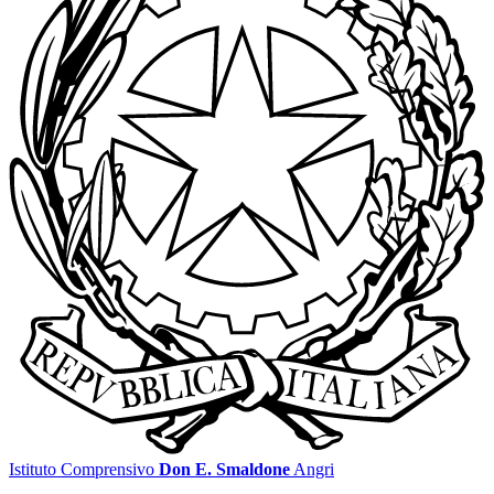
Istituto Comprensivo
Don E. Smaldone
Angri