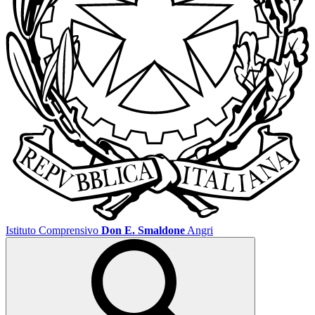
Istituto Comprensivo
Don E. Smaldone
Angri