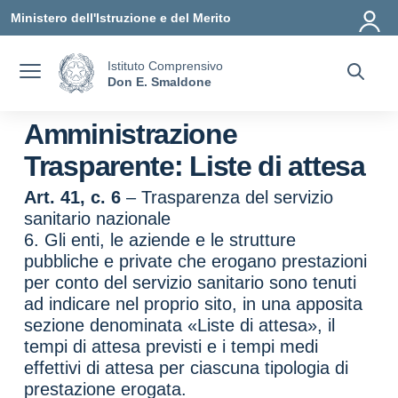
Vai ai contenuti
Vai al menu di navigazione
Vai al footer
Ministero dell'Istruzione e del Merito
Istituto Comprensivo
Don E. Smaldone
Amministrazione
Trasparente:
Liste di attesa
Art. 41, c. 6
– Trasparenza del servizio
sanitario nazionale
6. Gli enti, le aziende e le strutture
pubbliche e private che erogano prestazioni
per conto del servizio sanitario sono tenuti
ad indicare nel proprio sito, in una apposita
sezione denominata «Liste di attesa», il
tempi di attesa previsti e i tempi medi
effettivi di attesa per ciascuna tipologia di
prestazione erogata.