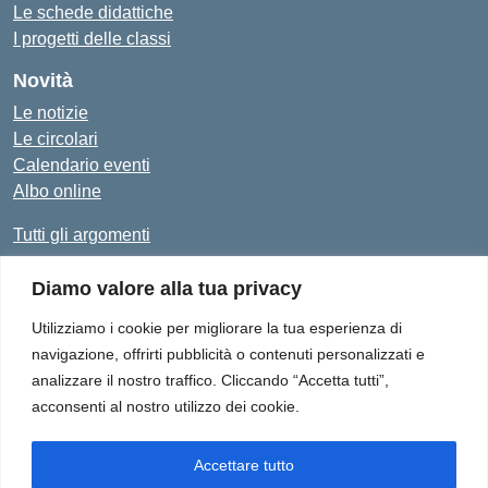
Le schede didattiche
I progetti delle classi
Novità
Le notizie
Le circolari
Calendario eventi
Albo online
Tutti gli argomenti
Diamo valore alla tua privacy
Amministrazione Trasparente
Albo Online
Privacy Policy
Dichiarazione di accessibilità
Utilizziamo i cookie per migliorare la tua esperienza di
navigazione, offrirti pubblicità o contenuti personalizzati e
analizzare il nostro traffico. Cliccando “Accetta tutti”,
acconsenti al nostro utilizzo dei cookie.
Istituto Comprensivo "Don Enrico Smaldone" - Via Europa 1,
84012 - Angri (SA)
Tel. 081/513.21.29 - E-Mail: SAIC8BN00Q@istruzione.it - PEC:
Accettare tutto
SAIC8BN00Q@pec.istruzione.it