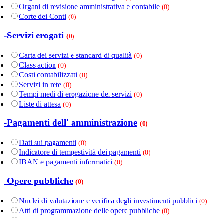
Organi di revisione amministrativa e contabile
(0)
Corte dei Conti
(0)
-Servizi erogati
(0)
Carta dei servizi e standard di qualità
(0)
Class action
(0)
Costi contabilizzati
(0)
Servizi in rete
(0)
Tempi medi di erogazione dei servizi
(0)
Liste di attesa
(0)
-Pagamenti dell' amministrazione
(0)
Dati sui pagamenti
(0)
Indicatore di tempestività dei pagamenti
(0)
IBAN e pagamenti informatici
(0)
-Opere pubbliche
(0)
Nuclei di valutazione e verifica degli investimenti pubblici
(0)
Atti di programmazione delle opere pubbliche
(0)