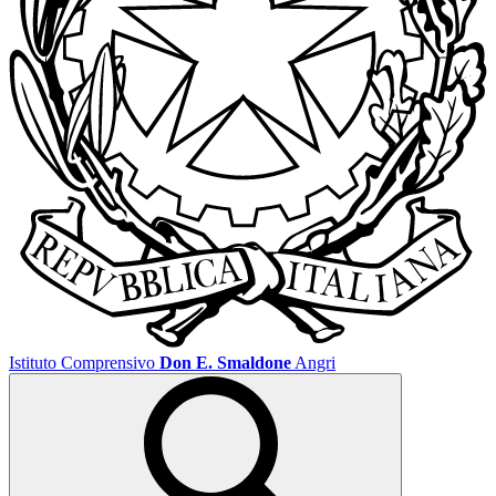
Istituto Comprensivo
Don E. Smaldone
Angri