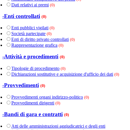
Dati relativi ai premi
(0)
-Enti controllati
(0)
Enti pubblici vigilati
(0)
Società partecipate
(0)
Enti di diritto privato controllati
(0)
Rappresentazione grafica
(0)
-Attività e procedimenti
(0)
Tipologie di procedimento
(0)
Dichiarazioni sostitutive e acquisizione d'ufficio dei dati
(0)
-Provvedimenti
(0)
Provvedimenti organi indirizzo-politico
(0)
Provvedimenti dirigenti
(0)
-Bandi di gara e contratti
(0)
Atti delle amministrazioni aggiudicatrici e degli enti