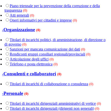
Piano triennale per la prevenzione della corruzione e della
trasparenza
(0)
Atti generali
(0)
Oneri informativi per cittadini e imprese
(0)
-Organizzazione
(0)
Titolari di incarichi politici, di amministrazione, di direzione o
di governo
(0)
Sanzioni per mancata comunicazione dei dati
(0)
Rendiconti gruppi consiliari regionali/provinciali
(0)
Articolazione degli uffici
(0)
Telefono e posta elettronica
(0)
-Consulenti e collaboratori
(0)
Titolari di incarichi di collaborazione o consulenza
(0)
-Personale
(0)
Titolari di incarichi dirigenziali amministrativi di vertice
(0)
Titolari di incarichi dirigenziali (dirigenti non generali)
(0)