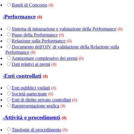
Bandi di Concorso
(0)
-Performance
(0)
Sistema di misurazione e valutazione della Performance
(0)
Piano della Performance
(0)
Relazione sulla Performance
(0)
Documento dell'OIV di validazione della Relazione sulla
Performance
(0)
Ammontare complessivo dei premi
(0)
Dati relativi ai premi
(0)
-Enti controllati
(0)
Enti pubblici vigilati
(0)
Società partecipate
(0)
Enti di diritto privato controllati
(0)
Rappresentazione grafica
(0)
-Attività e procedimenti
(0)
Tipologie di procedimento
(0)