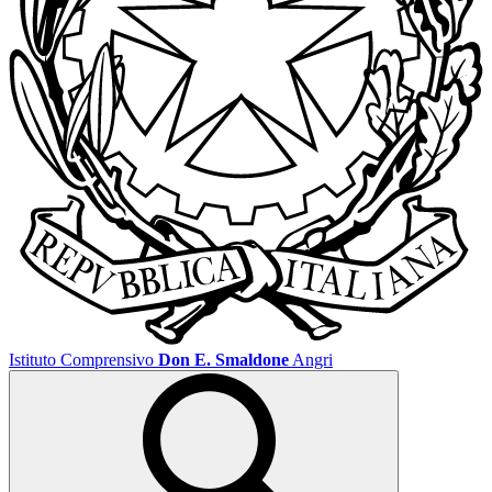
Istituto Comprensivo
Don E. Smaldone
Angri