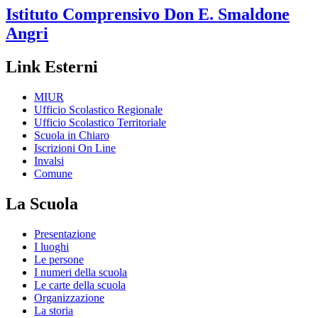
Istituto Comprensivo
Don E. Smaldone
Angri
Link Esterni
MIUR
Ufficio Scolastico Regionale
Ufficio Scolastico Territoriale
Scuola in Chiaro
Iscrizioni On Line
Invalsi
Comune
La Scuola
Presentazione
I luoghi
Le persone
I numeri della scuola
Le carte della scuola
Organizzazione
La storia