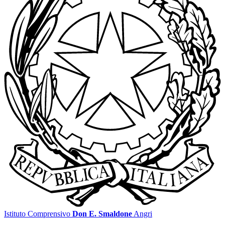
Istituto Comprensivo
Don E. Smaldone
Angri