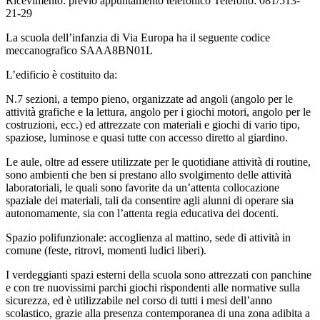
Ricevimento: previo appuntamento telefonico Telefono: 081/513-
21-29
La scuola dell’infanzia di Via Europa ha il seguente codice
meccanografico SAAA8BN01L
L’edificio è costituito da:
N.7 sezioni, a tempo pieno, organizzate ad angoli (angolo per le
attività grafiche e la lettura, angolo per i giochi motori, angolo per le
costruzioni, ecc.) ed attrezzate con materiali e giochi di vario tipo,
spaziose, luminose e quasi tutte con accesso diretto al giardino.
Le aule, oltre ad essere utilizzate per le quotidiane attività di routine,
sono ambienti che ben si prestano allo svolgimento delle attività
laboratoriali, le quali sono favorite da un’attenta collocazione
spaziale dei materiali, tali da consentire agli alunni di operare sia
autonomamente, sia con l’attenta regia educativa dei docenti.
Spazio polifunzionale: accoglienza al mattino, sede di attività in
comune (feste, ritrovi, momenti ludici liberi).
I verdeggianti spazi esterni della scuola sono attrezzati con panchine
e con tre nuovissimi parchi giochi rispondenti alle normative sulla
sicurezza, ed è utilizzabile nel corso di tutti i mesi dell’anno
scolastico, grazie alla presenza contemporanea di una zona adibita a