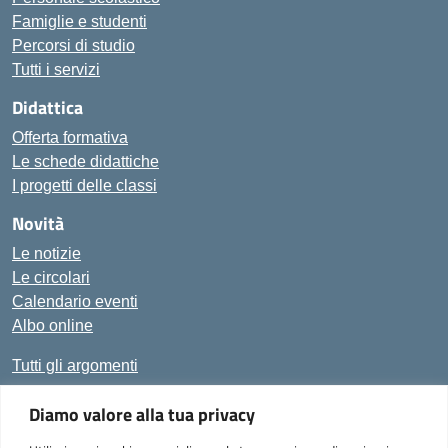
Famiglie e studenti
Percorsi di studio
Tutti i servizi
Didattica
Offerta formativa
Le schede didattiche
I progetti delle classi
Novità
Le notizie
Le circolari
Calendario eventi
Albo online
Tutti gli argomenti
Diamo valore alla tua privacy
Amministrazione Trasparente
Albo Online
Privacy Policy
Dichiarazione di accessibilità