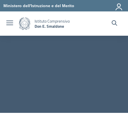
Vai ai contenuti
Vai al menu di navigazione
Vai al footer
Ministero dell'Istruzione e del Merito
Istituto Comprensivo
Don E. Smaldone