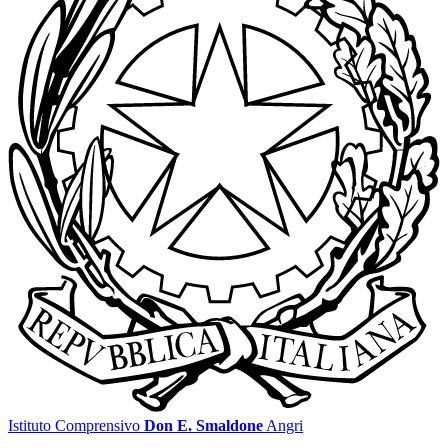
Istituto Comprensivo
Don E. Smaldone
Angri