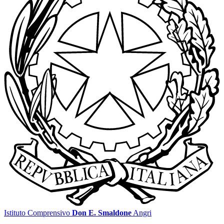
Istituto Comprensivo
Don E. Smaldone
Angri