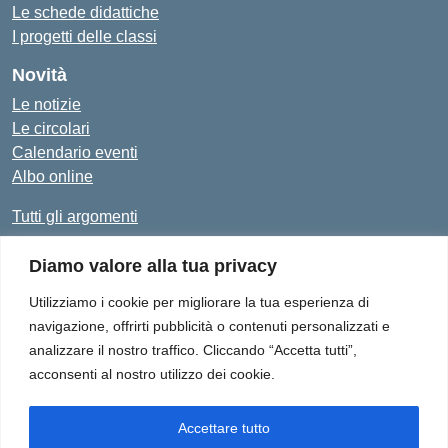
Le schede didattiche
I progetti delle classi
Novità
Le notizie
Le circolari
Calendario eventi
Albo online
Tutti gli argomenti
Diamo valore alla tua privacy
Amministrazione Trasparente
Albo Online
Privacy Policy
Dichiarazione di accessibilità
Utilizziamo i cookie per migliorare la tua esperienza di
navigazione, offrirti pubblicità o contenuti personalizzati e
analizzare il nostro traffico. Cliccando “Accetta tutti”,
acconsenti al nostro utilizzo dei cookie.
Istituto Comprensivo "Don Enrico Smaldone" - Via Europa 1,
84012 - Angri (SA)
Tel. 081/513.21.29 - E-Mail: SAIC8BN00Q@istruzione.it - PEC:
Accettare tutto
SAIC8BN00Q@pec.istruzione.it