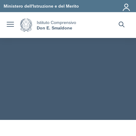
Vai ai contenuti
Vai al menu di navigazione
Vai al footer
Ministero dell'Istruzione e del Merito
Istituto Comprensivo
Don E. Smaldone