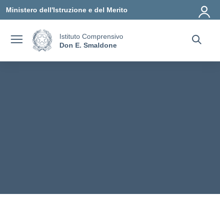
Vai ai contenuti
Vai al menu di navigazione
Vai al footer
Ministero dell'Istruzione e del Merito
Istituto Comprensivo
Don E. Smaldone