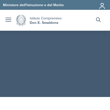
Vai ai contenuti
Vai al menu di navigazione
Vai al footer
Ministero dell'Istruzione e del Merito
Istituto Comprensivo
Don E. Smaldone