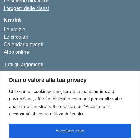
Le schede didattiche
I progetti delle classi
Novità
Le notizie
Le circolari
Calendario eventi
Albo online
Tutti gli argomenti
Diamo valore alla tua privacy
Amministrazione Trasparente
Albo Online
Privacy Policy
Dichiarazione di accessibilità
Utilizziamo i cookie per migliorare la tua esperienza di
navigazione, offrirti pubblicità o contenuti personalizzati e
analizzare il nostro traffico. Cliccando “Accetta tutti”,
acconsenti al nostro utilizzo dei cookie.
Istituto Comprensivo "Don Enrico Smaldone" - Via Europa 1,
84012 - Angri (SA)
Tel. 081/513.21.29 - E-Mail: SAIC8BN00Q@istruzione.it - PEC:
Accettare tutto
SAIC8BN00Q@pec.istruzione.it