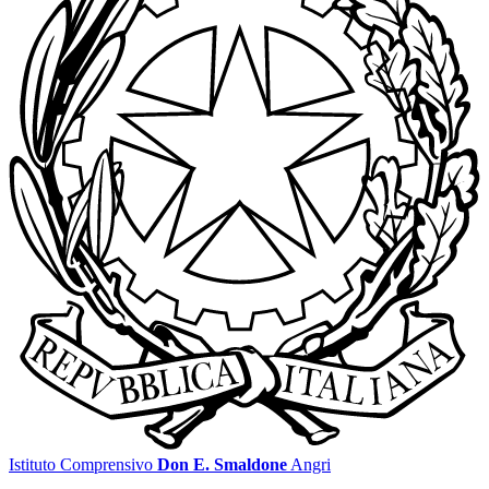
Istituto Comprensivo
Don E. Smaldone
Angri