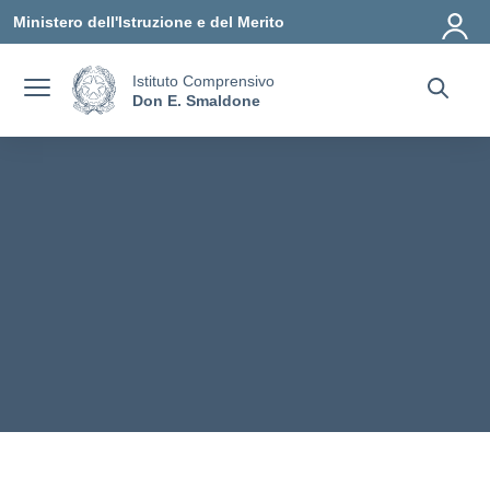
Vai ai contenuti
Vai al menu di navigazione
Vai al footer
Ministero dell'Istruzione e del Merito
Istituto Comprensivo
Don E. Smaldone