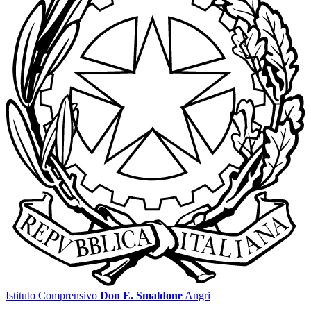
Istituto Comprensivo
Don E. Smaldone
Angri