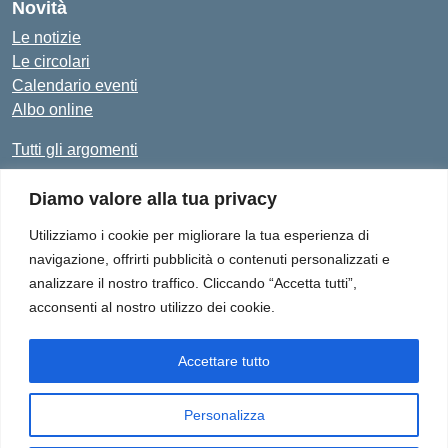
Novità
Le notizie
Le circolari
Calendario eventi
Albo online
Tutti gli argomenti
Diamo valore alla tua privacy
Amministrazione Trasparente
Albo Online
Privacy Policy
Dichiarazione di accessibilità
Utilizziamo i cookie per migliorare la tua esperienza di
navigazione, offrirti pubblicità o contenuti personalizzati e
analizzare il nostro traffico. Cliccando “Accetta tutti”,
acconsenti al nostro utilizzo dei cookie.
Istituto Comprensivo "Don Enrico Smaldone" - Via Europa 1,
84012 - Angri (SA)
Tel. 081/513.21.29 - E-Mail: SAIC8BN00Q@istruzione.it - PEC:
Accettare tutto
SAIC8BN00Q@pec.istruzione.it
Personalizza
Idea e progetto di Designers Italia