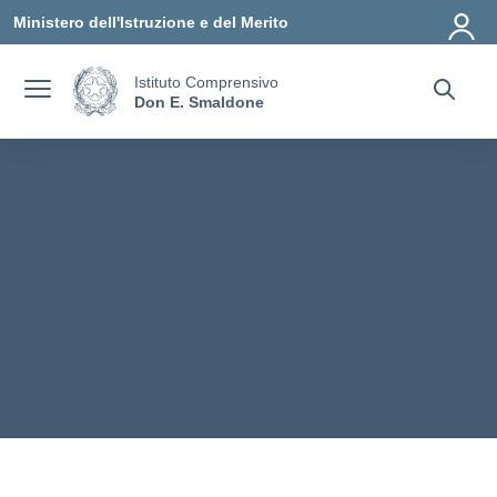
Vai ai contenuti
Vai al menu di navigazione
Vai al footer
Ministero dell'Istruzione e del Merito
Istituto Comprensivo
Don E. Smaldone