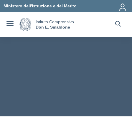
Vai ai contenuti
Vai al menu di navigazione
Vai al footer
Ministero dell'Istruzione e del Merito
Istituto Comprensivo
Don E. Smaldone