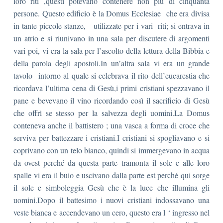
loro riti ,questi potevano contenere non più di cinquanta
persone. Questo edificio è la Domus Ecclesiae che era divisa
in tante piccole stanze, utilizzate per i vari riti; si entrava in
un atrio e si riunivano in una sala per discutere di argomenti
vari poi, vi era la sala per l’ascolto della lettura della Bibbia e
della parola degli apostoli.In un’altra sala vi era un grande
tavolo intorno al quale si celebrava il rito dell’eucarestia che
ricordava l’ultima cena di Gesù,i primi cristiani spezzavano il
pane e bevevano il vino ricordando così il sacrificio di Gesù
che offrì se stesso per la salvezza degli uomini.La Domus
conteneva anche il battistero ; una vasca a forma di croce che
serviva per battezzare i cristiani.I cristiani si spogliavano e si
coprivano con un telo bianco, quindi si immergevano in acqua
da ovest perché da questa parte tramonta il sole e alle loro
spalle vi era il buio e uscivano dalla parte est perché qui sorge
il sole e simboleggia Gesù che è la luce che illumina gli
uomini.Dopo il battesimo i nuovi cristiani indossavano una
veste bianca e accendevano un cero, questo era l ‘ ingresso nel