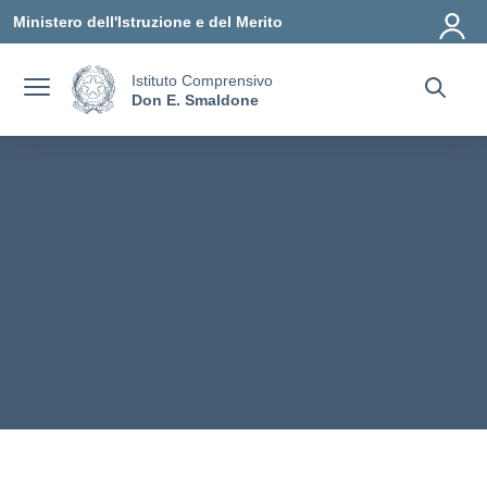
Vai ai contenuti
Vai al menu di navigazione
Vai al footer
Ministero dell'Istruzione e del Merito
Istituto Comprensivo
Don E. Smaldone