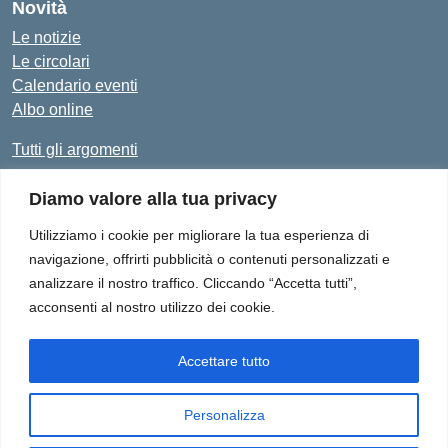
Novità
Le notizie
Le circolari
Calendario eventi
Albo online
Tutti gli argomenti
Diamo valore alla tua privacy
Amministrazione Trasparente
Albo Online
Privacy Policy
Dichiarazione di accessibilità
Utilizziamo i cookie per migliorare la tua esperienza di
navigazione, offrirti pubblicità o contenuti personalizzati e
analizzare il nostro traffico. Cliccando “Accetta tutti”,
acconsenti al nostro utilizzo dei cookie.
Istituto Comprensivo "Don Enrico Smaldone" - Via Europa 1,
84012 - Angri (SA)
Tel. 081/513.21.29 - E-Mail: SAIC8BN00Q@istruzione.it - PEC:
Accettare tutto
SAIC8BN00Q@pec.istruzione.it
Personalizza
Idea e progetto di Designers Italia