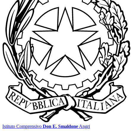
Istituto Comprensivo
Don E. Smaldone
Angri