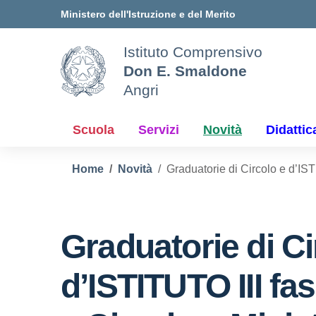
Vai ai contenuti
Vai al menu di navigazione
Vai al footer
Ministero dell'Istruzione e del Merito
Istituto Comprensivo
Don E. Smaldone
Angri
Scuola
Servizi
Novità
Didattic
Home
Novità
Graduatorie di Circolo e d’IST
Graduatorie di Ci
d’ISTITUTO III fa