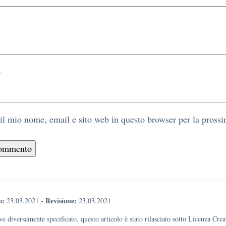
b
 il mio nome, email e sito web in questo browser per la pros
o:
Revisione:
23.03.2021
-
23.03.2021
e diversamente specificato, questo articolo è stato rilasciato sotto Licenza Cr