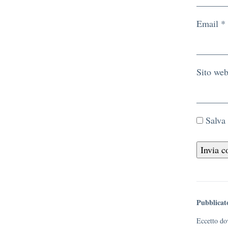
Email
*
Sito we
Salva
Pubblicat
Eccetto dov