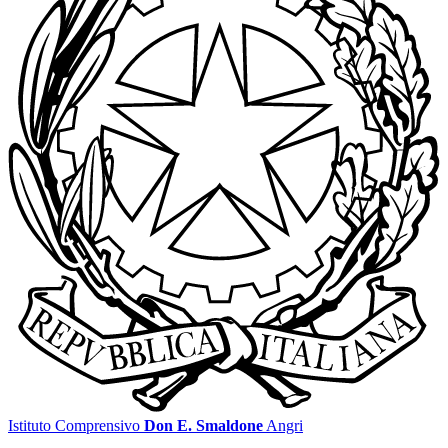
Istituto Comprensivo
Don E. Smaldone
Angri