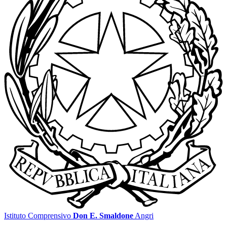
Istituto Comprensivo
Don E. Smaldone
Angri