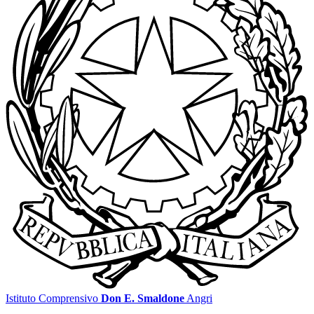
Istituto Comprensivo
Don E. Smaldone
Angri