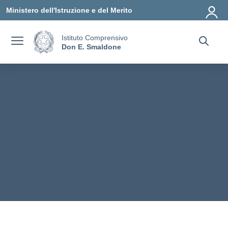
Vai ai contenuti
Vai al menu di navigazione
Vai al footer
Ministero dell'Istruzione e del Merito
Istituto Comprensivo
Don E. Smaldone