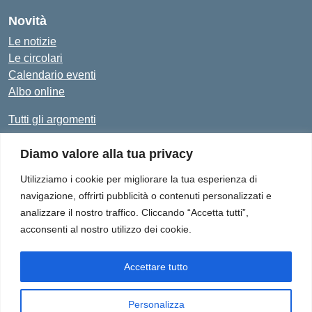
Novità
Le notizie
Le circolari
Calendario eventi
Albo online
Tutti gli argomenti
Diamo valore alla tua privacy
Amministrazione Trasparente
Albo Online
Privacy Policy
Dichiarazione di accessibilità
Utilizziamo i cookie per migliorare la tua esperienza di
navigazione, offrirti pubblicità o contenuti personalizzati e
analizzare il nostro traffico. Cliccando “Accetta tutti”,
acconsenti al nostro utilizzo dei cookie.
Istituto Comprensivo "Don Enrico Smaldone" - Via Europa 1,
84012 - Angri (SA)
Tel. 081/513.21.29 - E-Mail: SAIC8BN00Q@istruzione.it - PEC:
Accettare tutto
SAIC8BN00Q@pec.istruzione.it
Personalizza