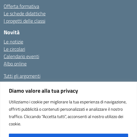
Offerta formativa
Le schede didattiche
I progetti delle classi
Novità
Le notizie
Le circolari
Calendario eventi
Albo online
Tutti gli argomenti
Diamo valore alla tua privacy
Amministrazione Trasparente
Albo Online
Privacy Policy
Dichiarazione di accessibilità
Utilizziamo i cookie per migliorare la tua esperienza di navigazione,
offrirti pubblicità o contenuti personalizzati e analizzare il nostro
traffico. Cliccando “Accetta tutti”, acconsenti al nostro utilizzo dei
cookie.
Istituto Comprensivo "Don Enrico Smaldone" - Via Europa 1, 84012 -
Angri (SA)