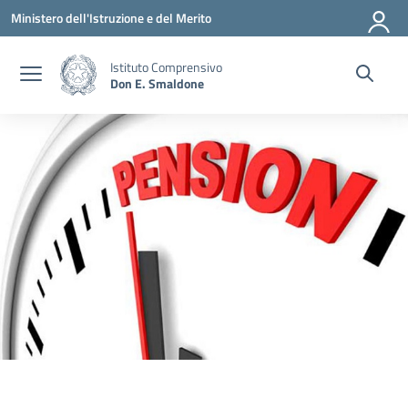
Vai ai contenuti
Vai al menu di navigazione
Vai al footer
Ministero dell'Istruzione e del Merito
Istituto Comprensivo
Don E. Smaldone