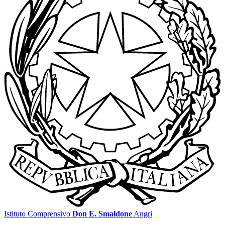
Istituto Comprensivo
Don E. Smaldone
Angri