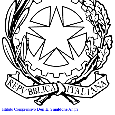
Istituto Comprensivo
Don E. Smaldone
Angri