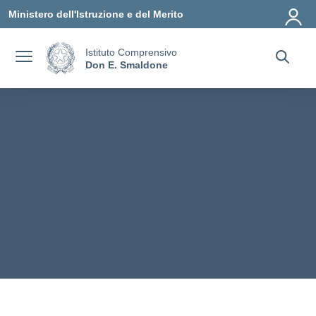
Vai ai contenuti
Vai al menu di navigazione
Vai al footer
Ministero dell'Istruzione e del Merito
Istituto Comprensivo
Don E. Smaldone