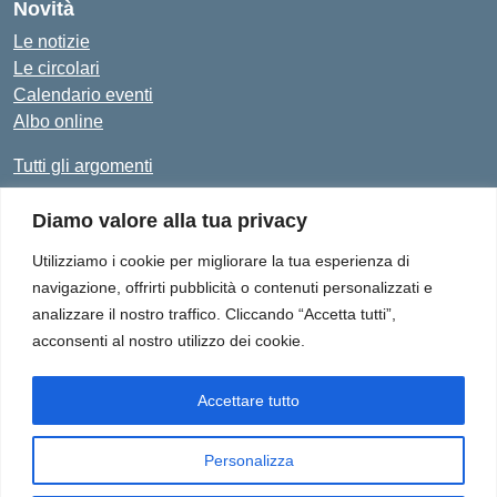
Novità
Le notizie
Le circolari
Calendario eventi
Albo online
Tutti gli argomenti
Diamo valore alla tua privacy
Amministrazione Trasparente
Albo Online
Privacy Policy
Dichiarazione di accessibilità
Utilizziamo i cookie per migliorare la tua esperienza di
navigazione, offrirti pubblicità o contenuti personalizzati e
analizzare il nostro traffico. Cliccando “Accetta tutti”,
acconsenti al nostro utilizzo dei cookie.
Istituto Comprensivo "Don Enrico Smaldone" - Via Europa 1,
84012 - Angri (SA)
Tel. 081/513.21.29 - E-Mail: SAIC8BN00Q@istruzione.it - PEC:
Accettare tutto
SAIC8BN00Q@pec.istruzione.it
Personalizza
Idea e progetto di Designers Italia