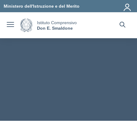
Vai ai contenuti
Vai al menu di navigazione
Vai al footer
Ministero dell'Istruzione e del Merito
Istituto Comprensivo
Don E. Smaldone