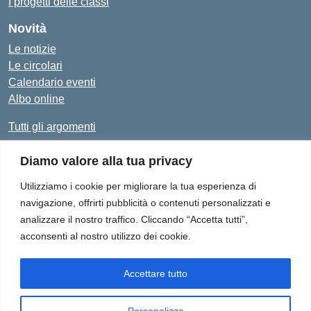
I progetti delle classi
Novità
Le notizie
Le circolari
Calendario eventi
Albo online
Tutti gli argomenti
Diamo valore alla tua privacy
Amministrazione Trasparente
Albo Online
Privacy Policy
Dichiarazione di accessibilità
Utilizziamo i cookie per migliorare la tua esperienza di
navigazione, offrirti pubblicità o contenuti personalizzati e
analizzare il nostro traffico. Cliccando “Accetta tutti”,
acconsenti al nostro utilizzo dei cookie.
Istituto Comprensivo "Don Enrico Smaldone" - Via Europa 1,
84012 - Angri (SA)
Tel. 081/513.21.29 - E-Mail: SAIC8BN00Q@istruzione.it - PEC:
Accettare tutto
SAIC8BN00Q@pec.istruzione.it
Personalizza