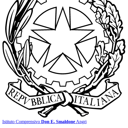
Istituto Comprensivo
Don E. Smaldone
Angri