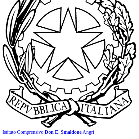
Istituto Comprensivo
Don E. Smaldone
Angri