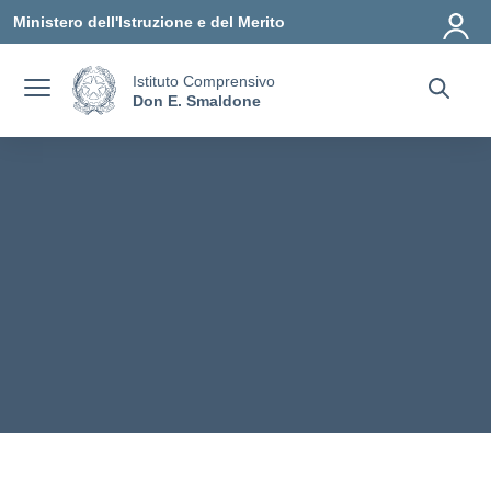
Vai ai contenuti
Vai al menu di navigazione
Vai al footer
Ministero dell'Istruzione e del Merito
Istituto Comprensivo
Don E. Smaldone