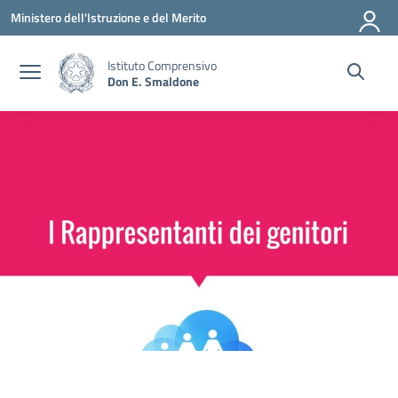
Vai ai contenuti
Vai al menu di navigazione
Vai al footer
Ministero dell'Istruzione e del Merito
Istituto Comprensivo
Don E. Smaldone