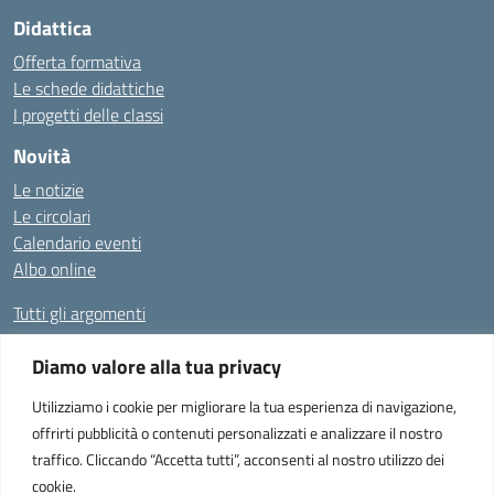
Didattica
Offerta formativa
Le schede didattiche
I progetti delle classi
Novità
Le notizie
Le circolari
Calendario eventi
Albo online
Tutti gli argomenti
Diamo valore alla tua privacy
Amministrazione Trasparente
Albo Online
Privacy Policy
Dichiarazione di accessibilità
Utilizziamo i cookie per migliorare la tua esperienza di navigazione,
offrirti pubblicità o contenuti personalizzati e analizzare il nostro
traffico. Cliccando “Accetta tutti”, acconsenti al nostro utilizzo dei
cookie.
Istituto Comprensivo "Don Enrico Smaldone" - Via Europa 1, 84012 -