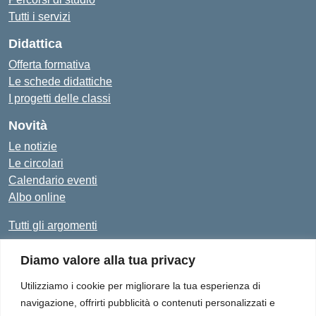
Tutti i servizi
Didattica
Offerta formativa
Le schede didattiche
I progetti delle classi
Novità
Le notizie
Le circolari
Calendario eventi
Albo online
Tutti gli argomenti
Diamo valore alla tua privacy
Amministrazione Trasparente
Albo Online
Privacy Policy
Dichiarazione di accessibilità
Utilizziamo i cookie per migliorare la tua esperienza di
navigazione, offrirti pubblicità o contenuti personalizzati e