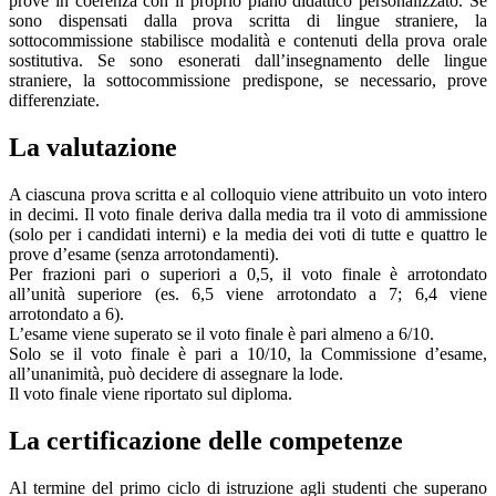
prove in coerenza con il proprio piano didattico personalizzato. Se
sono dispensati dalla prova scritta di lingue straniere, la
sottocommissione stabilisce modalità e contenuti della prova orale
sostitutiva. Se sono esonerati dall’insegnamento delle lingue
straniere, la sottocommissione predispone, se necessario, prove
differenziate.
La valutazione
A ciascuna prova scritta e al colloquio viene attribuito un voto intero
in decimi. Il voto finale deriva dalla media tra il voto di ammissione
(solo per i candidati interni) e la media dei voti di tutte e quattro le
prove d’esame (senza arrotondamenti).
Per frazioni pari o superiori a 0,5, il voto finale è arrotondato
all’unità superiore (es. 6,5 viene arrotondato a 7; 6,4 viene
arrotondato a 6).
L’esame viene superato se il voto finale è pari almeno a 6/10.
Solo se il voto finale è pari a 10/10, la Commissione d’esame,
all’unanimità, può decidere di assegnare la lode.
Il voto finale viene riportato sul diploma.
La certificazione delle competenze
Al termine del primo ciclo di istruzione agli studenti che superano