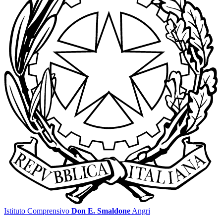
Istituto Comprensivo
Don E. Smaldone
Angri