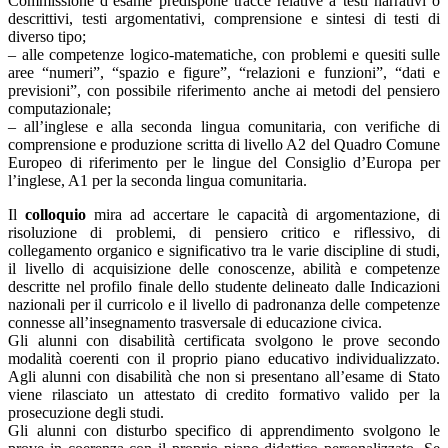
Commissione d’esame predispone tracce relative a testi narrativi o
descrittivi, testi argomentativi, comprensione e sintesi di testi di
diverso tipo;
– alle competenze logico-matematiche, con problemi e quesiti sulle
aree “numeri”, “spazio e figure”, “relazioni e funzioni”, “dati e
previsioni”, con possibile riferimento anche ai metodi del pensiero
computazionale;
– all’inglese e alla seconda lingua comunitaria, con verifiche di
comprensione e produzione scritta di livello A2 del Quadro Comune
Europeo di riferimento per le lingue del Consiglio d’Europa per
l’inglese, A1 per la seconda lingua comunitaria.
Il
colloquio
mira ad accertare le capacità di argomentazione, di
risoluzione di problemi, di pensiero critico e riflessivo, di
collegamento organico e significativo tra le varie discipline di studi,
il livello di acquisizione delle conoscenze, abilità e competenze
descritte nel profilo finale dello studente delineato dalle Indicazioni
nazionali per il curricolo e il livello di padronanza delle competenze
connesse all’insegnamento trasversale di educazione civica.
Gli alunni con disabilità certificata svolgono le prove secondo
modalità coerenti con il proprio piano educativo individualizzato.
Agli alunni con disabilità che non si presentano all’esame di Stato
viene rilasciato un attestato di credito formativo valido per la
prosecuzione degli studi.
Gli alunni con disturbo specifico di apprendimento svolgono le