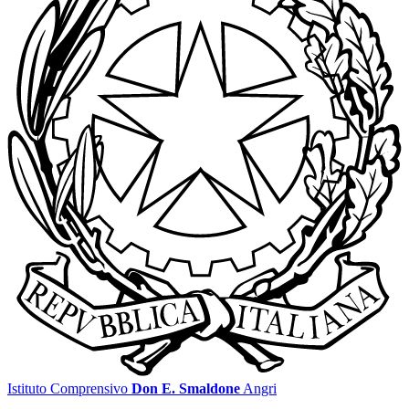
Istituto Comprensivo
Don E. Smaldone
Angri