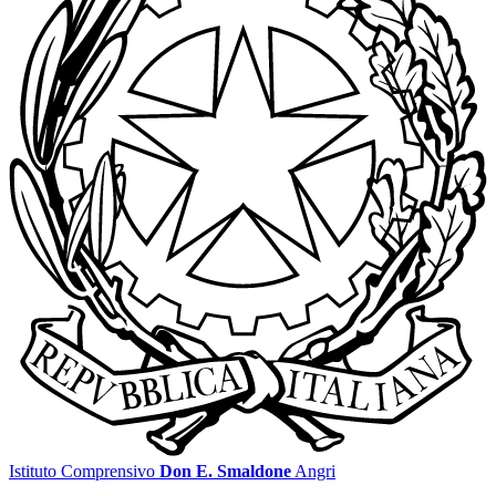
Istituto Comprensivo
Don E. Smaldone
Angri