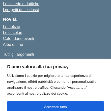
Le schede didattiche
I progetti delle classi
Novità
Le notizie
Le circolari
Calendario eventi
Albo online
Tutti gli argomenti
Diamo valore alla tua privacy
Amministrazione Trasparente
Albo Online
Privacy Policy
Dichiarazione di accessibilità
Utilizziamo i cookie per migliorare la tua esperienza di
navigazione, offrirti pubblicità o contenuti personalizzati e
analizzare il nostro traffico. Cliccando “Accetta tutti”,
acconsenti al nostro utilizzo dei cookie.
Istituto Comprensivo "Don Enrico Smaldone" - Via Europa 1,
84012 - Angri (SA)
Tel. 081/513.21.29 - E-Mail: SAIC8BN00Q@istruzione.it - PEC:
Accettare tutto
SAIC8BN00Q@pec.istruzione.it