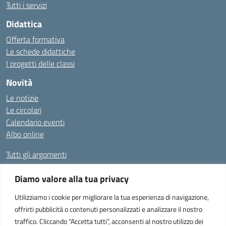
Tutti i servizi
Didattica
Offerta formativa
Le schede didattiche
I progetti delle classi
Novità
Le notizie
Le circolari
Calendario eventi
Albo online
Tutti gli argomenti
Diamo valore alla tua privacy
Amministrazione Trasparente
Albo Online
Privacy Policy
Dichiarazione di accessibilità
Utilizziamo i cookie per migliorare la tua esperienza di navigazione,
offrirti pubblicità o contenuti personalizzati e analizzare il nostro
traffico. Cliccando “Accetta tutti”, acconsenti al nostro utilizzo dei