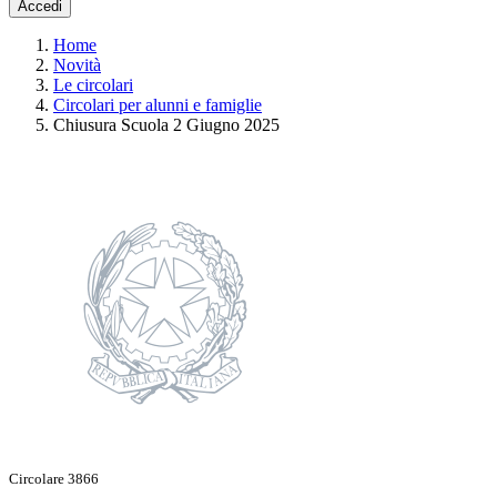
Accedi
Home
Novità
Le circolari
Circolari per alunni e famiglie
Chiusura Scuola 2 Giugno 2025
Circolare 3866