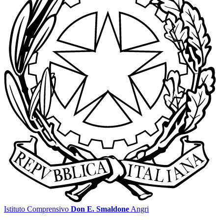
Istituto Comprensivo
Don E. Smaldone
Angri