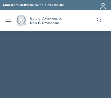
Vai ai contenuti
Vai al menu di navigazione
Vai al footer
Ministero dell'Istruzione e del Merito
Istituto Comprensivo
Don E. Smaldone