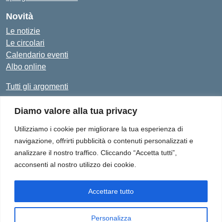
Novità
Le notizie
Le circolari
Calendario eventi
Albo online
Tutti gli argomenti
Diamo valore alla tua privacy
Amministrazione Trasparente
Albo Online
Privacy Policy
Dichiarazione di accessibilità
Utilizziamo i cookie per migliorare la tua esperienza di
navigazione, offrirti pubblicità o contenuti personalizzati e
analizzare il nostro traffico. Cliccando “Accetta tutti”,
acconsenti al nostro utilizzo dei cookie.
Istituto Comprensivo "Don Enrico Smaldone" - Via Europa 1,
84012 - Angri (SA)
Tel. 081/513.21.29 - E-Mail: SAIC8BN00Q@istruzione.it - PEC:
Accettare tutto
SAIC8BN00Q@pec.istruzione.it
Personalizza