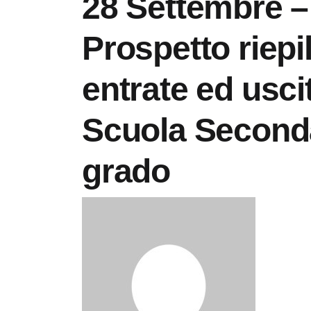
28 Settembre –
Prospetto riepi
entrate ed usci
Scuola Seconda
grado