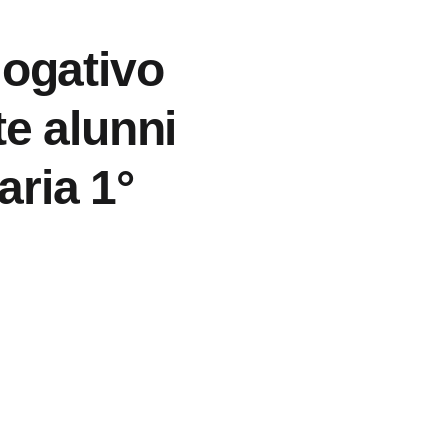
logativo
te alunni
ria 1°